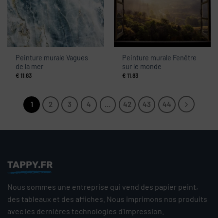
Peinture murale Vagues
Peinture murale Fenêtre
de la mer
sur le monde
€
11.83
€
11.83
1
2
3
4
…
42
43
44
TAPPY.FR
Nous sommes une entreprise qui vend des papier peint,
des tableaux et des affiches. Nous imprimons nos produits
avec les dernières technologies d'impression.