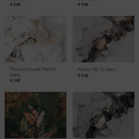
€
11.83
€
11.83
Peinture murale Marbre
Poster XXL Or blanc
blanc
€
11.83
€
11.83