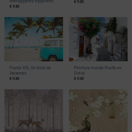
Hiéroglyphes égyptiens
€
11.83
€
11.83
Poster XXL Un Goût de
Peinture murale Ruelle en
Vacances
Grèce
€
11.83
€
11.83