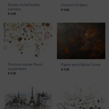
Sticker mural Feuilles
Peinture Or Blanc
colorées
€
11.83
€
11.83
Peinture murale Fleurs
Papier peint Béton Cuivre
suspendues
€
11.83
€
11.83