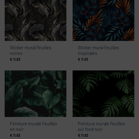
Sticker mural Feuilles
Sticker mural Feuilles
noires
tropicales
€
11.83
€
11.83
Peinture murale Feuilles
Peinture murale Feuilles
en noir
sur fond noir
€
11.83
€
11.83