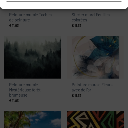
Peinture murale Taches
Sticker mural Feuilles
de peinture
colorées
€
11.83
€
11.83
Peinture murale
Peinture murale Fleurs
Mystérieuse forêt
avec de l’or
brumeuse
€
11.83
€
11.83