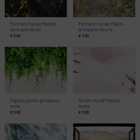
Peinture murale Marbre
Peinture murale Plante
doré avec de l’or
grimpante fleurie
€
11.83
€
11.83
Papiers peints grimpeurs
Sticker mural Plantes
verts
roses
€
11.83
€
11.83