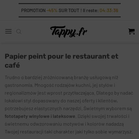
Skip
PROMOTION
-45%
SUR TOUT ! Il reste:
04:33:35
to
content
Papier peint pour le restaurant et
café
Trudno o bardziej zróżnicowaną branżę usługową niż
gastronomia. Mnogość rodzajów kuchni, jej stylów i
regionalizmów jest wprost przytłaczająca. Dlatego by nadać
lokalowi styl dopasowany do naszej oferty i klientów,
potrzebujesz elastycznych narzędzi. Świetnym wyborem są
fototapety winylowe i lateksowe
. Dzięki swojej trwałości i
świetnemu odwzorowaniu motywów i kolorów nadadzą
Twojej restauracji taki charakter jaki tylko sobie wymarzysz.