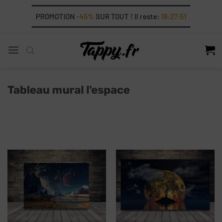
Skip
PROMOTION
-45%
SUR TOUT ! Il reste:
19:27:50
to
content
Tableau mural l'espace