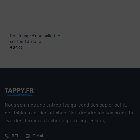
Une image d’une ballerine
sur fond de lune
€
24.00
TAPPY.FR
Nous sommes une entreprise qui vend des papier peint,
des tableaux et des affiches. Nous imprimons nos produits
avec les dernières technologies d'impression.
BEL
E-MAIL