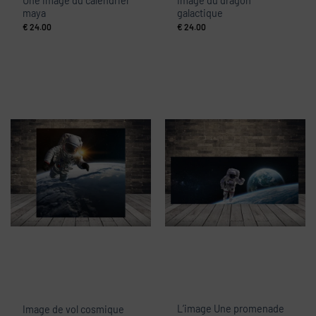
Une image du calendrier
Image du dragon
maya
galactique
€
24.00
€
24.00
L’image Une promenade
Image de vol cosmique