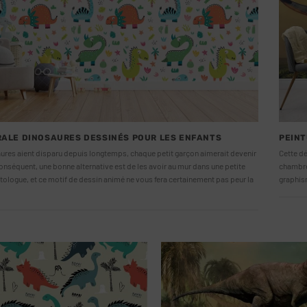
ALE DINOSAURES DESSINÉS POUR LES ENFANTS
PEINT
aures aient disparu depuis longtemps, chaque petit garçon aimerait devenir
Cette d
onséquent, une bonne alternative est de les avoir au mur dans une petite
chambre 
ologue, et ce motif de dessin animé ne vous fera certainement pas peur la
graphis