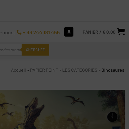
z-nous:
+ 33 744 181 455
PANIER /
€
0.00
CHERCHEZ
Accueil
»
PAPIER PEINT
»
LES CATÉGORIES
»
Dinosaures