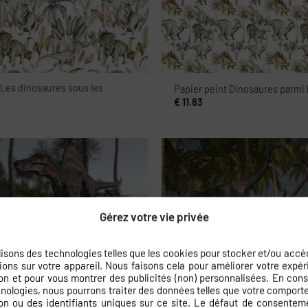
 Les dinosaures sous les
Papier peint Dinosaures parmi 
€
11.83
Gérez votre vie privée
lisons des technologies telles que les cookies pour stocker et/ou accé
 Parc Jurassique
Papier peint Île aux dinosaures
ions sur votre appareil. Nous faisons cela pour améliorer votre expé
€
11.83
on et pour vous montrer des publicités (non) personnalisées. En con
nologies, nous pourrons traiter des données telles que votre compor
on ou des identifiants uniques sur ce site. Le défaut de consentem