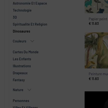
Astronomie Et Espace
Technologie
3D
Papier pein
€
11.83
Spiritualité Et Religion
Dinosaures
Couleurs
Cartes Du Monde
Les Enfants
Illustrations
Drapeaux
Peinture mu
€
11.83
Fantasy
Nature
Personnes
Villes Et Villages