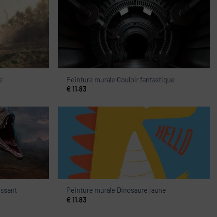
e
Peinture murale Couloir fantastique
€
11.83
issant
Peinture murale Dinosaure jaune
€
11.83