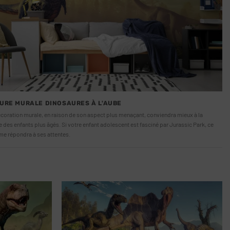
URE MURALE DINOSAURES À L'AUBE
écoration murale, en raison de son aspect plus menaçant, conviendra mieux à la
des enfants plus âgés. Si votre enfant adolescent est fasciné par Jurassic Park, ce
me répondra à ses attentes.