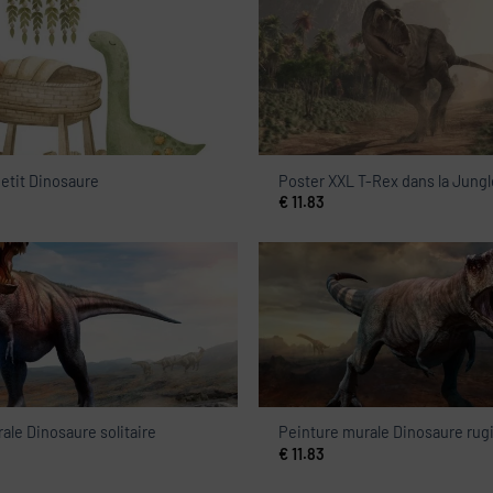
etit Dinosaure
Poster XXL T-Rex dans la Jungl
€
11.83
ale Dinosaure solitaire
Peinture murale Dinosaure rug
€
11.83