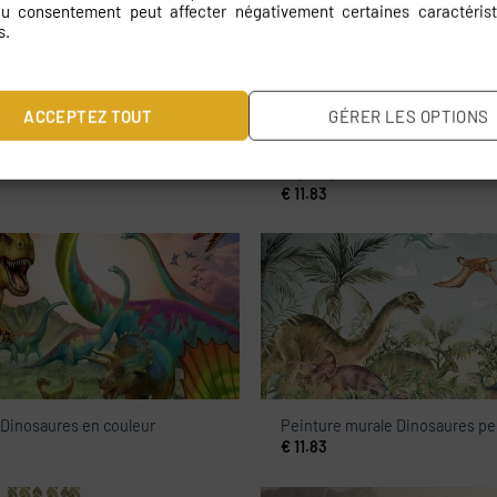
 du consentement peut affecter négativement certaines caractérist
s.
ACCEPTEZ TOUT
GÉRER LES OPTIONS
 Dinosaures
Papier peint Monde des dinosa
€
11.83
 Dinosaures en couleur
Peinture murale Dinosaures pe
€
11.83