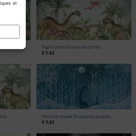
iques et
ures
Papier peint Dinosaures peints
€
11.83
ints
Peinture murale Dinosaures lunaires
€
11.83