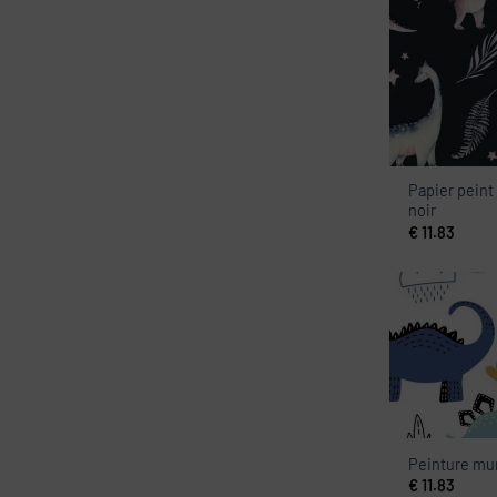
Papier peint
noir
€
11.83
Peinture mur
€
11.83