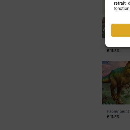
retrait
fonction
Papier peint
€
11.83
Papier peint
€
11.83