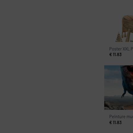
Poster XXL P
€
11.83
Peinture mur
€
11.83