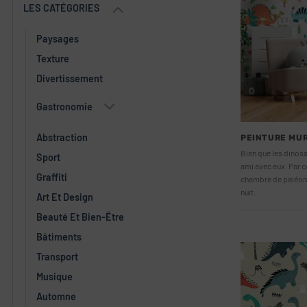
LES CATÉGORIES
Paysages
Texture
Divertissement
Gastronomie
Abstraction
PEINTURE MUR
Bien que les dinos
Sport
ami avec eux. Par c
Graffiti
chambre de paléont
nuit.
Art Et Design
Beauté Et Bien-Être
Bâtiments
Transport
Musique
Automne