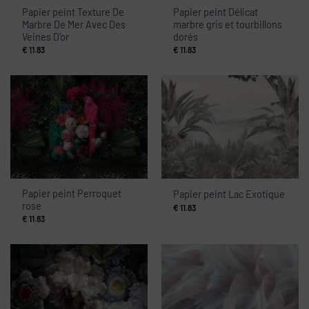
Papier peint Texture De
Papier peint Délicat
Marbre De Mer Avec Des
marbre gris et tourbillons
Veines D’or
dorés
€
11.83
€
11.83
Papier peint Perroquet
Papier peint Lac Exotique
rose
€
11.83
€
11.83