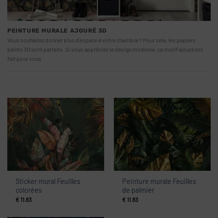
PEINTURE MURALE AJOURÉ 3D
Vous souhaitez donner plus d'espace à votre chambre ? Pour cela, les papiers
peints 3D sont parfaits. Si vous appréciez le design moderne, ce motif ajouré est
fait pour vous
Sticker mural Feuilles
Peinture murale Feuilles
colorées
de palmier
€
11.83
€
11.83