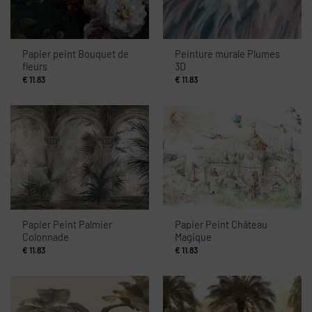
Papier peint Bouquet de
Peinture murale Plumes
fleurs
3D
€
11.83
€
11.83
Papier Peint Palmier
Papier Peint Château
Colonnade
Magique
€
11.83
€
11.83