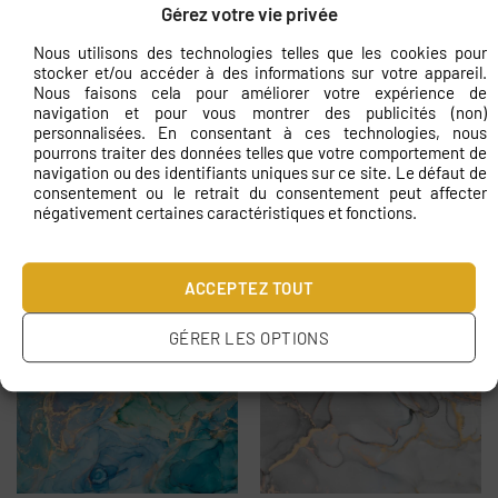
Gérez votre vie privée
€
11.83
€
11.83
Nous utilisons des technologies telles que les cookies pour
stocker et/ou accéder à des informations sur votre appareil.
Nous faisons cela pour améliorer votre expérience de
navigation et pour vous montrer des publicités (non)
personnalisées. En consentant à ces technologies, nous
pourrons traiter des données telles que votre comportement de
navigation ou des identifiants uniques sur ce site. Le défaut de
consentement ou le retrait du consentement peut affecter
négativement certaines caractéristiques et fonctions.
Papier peint La femme
Papier peint Mosaïque
derrière le voile d’or
colorée à Zanik
ACCEPTEZ TOUT
€
11.83
€
11.83
GÉRER LES OPTIONS