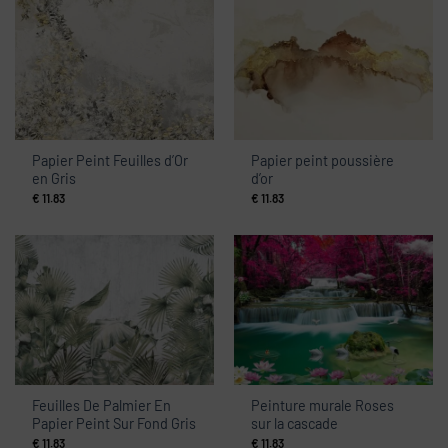
Papier Peint Feuilles d’Or
Papier peint poussière
en Gris
d’or
€
11.83
€
11.83
Feuilles De Palmier En
Peinture murale Roses
Papier Peint Sur Fond Gris
sur la cascade
€
11.83
€
11.83