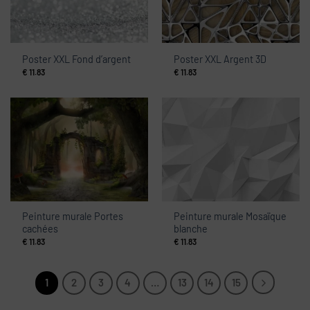
Poster XXL Fond d’argent
Poster XXL Argent 3D
€
11.83
€
11.83
Peinture murale Portes
Peinture murale Mosaïque
cachées
blanche
€
11.83
€
11.83
1
2
3
4
…
13
14
15