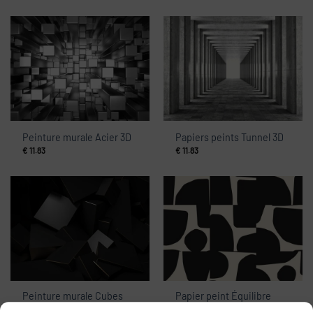
Peinture murale Acier 3D
Papiers peints Tunnel 3D
€
11.83
€
11.83
Peinture murale Cubes
Papier peint Équilibre
noirs
artistique