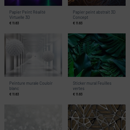
Papier Peint Réalité
Papier peint abstrait 3D
Virtuelle 3D
Concept
€
11.83
€
11.83
Peinture murale Couloir
Sticker mural Feuilles
blanc
vertes
€
11.83
€
11.83