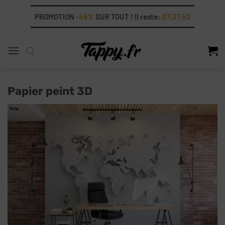
Skip
PROMOTION
-45%
SUR TOUT ! Il reste:
07:37:50
to
content
Papier peint 3D