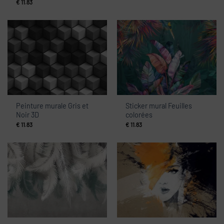
€
11.83
Peinture murale Gris et
Sticker mural Feuilles
Noir 3D
colorées
€
11.83
€
11.83