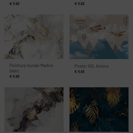
€
11.83
€
11.83
Peinture murale Marbre
Poster XXL Avions
blanc
€
11.83
€
11.83