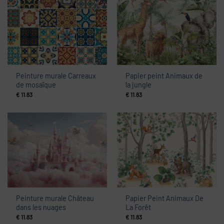
Peinture murale Carreaux
Papier peint Animaux de
de mosaïque
la jungle
€
11.83
€
11.83
Peinture murale Château
Papier Peint Animaux De
dans les nuages
La Forêt
€
11.83
€
11.83