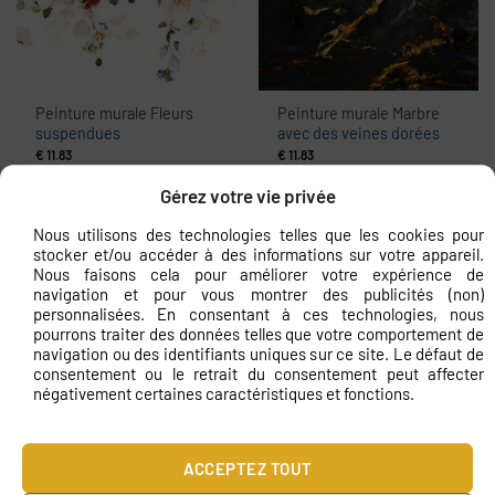
Peinture murale Fleurs
Peinture murale Marbre
suspendues
avec des veines dorées
€
11.83
€
11.83
Gérez votre vie privée
Nous utilisons des technologies telles que les cookies pour
stocker et/ou accéder à des informations sur votre appareil.
Nous faisons cela pour améliorer votre expérience de
navigation et pour vous montrer des publicités (non)
personnalisées. En consentant à ces technologies, nous
pourrons traiter des données telles que votre comportement de
navigation ou des identifiants uniques sur ce site. Le défaut de
consentement ou le retrait du consentement peut affecter
Peinture murale Feuilles
Papier peint Béton Cuivre
négativement certaines caractéristiques et fonctions.
de fougère
€
11.83
€
11.83
ACCEPTEZ TOUT