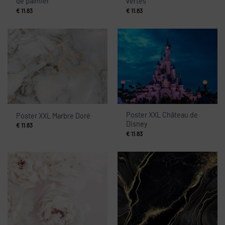
de palmier
vertes
€
11.83
€
11.83
Poster XXL Château de
Poster XXL Marbre Doré
Disney
€
11.83
€
11.83