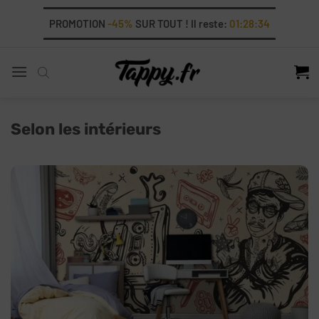
Skip
PROMOTION
-45%
SUR TOUT ! Il reste:
01:28:32
to
content
Selon les intérieurs