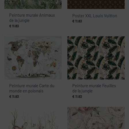
Peinture murale Animaux
Poster XXL Louis Vuitton
de la jungle
€
11.83
€
11.83
Peinture murale Carte du
Peinture murale Feuilles
monde en polonais
de la jungle
€
11.83
€
11.83