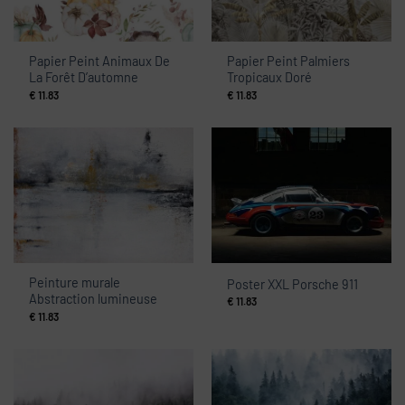
Papier Peint Animaux De
Papier Peint Palmiers
La Forêt D’automne
Tropicaux Doré
€
11.83
€
11.83
Peinture murale
Poster XXL Porsche 911
Abstraction lumineuse
€
11.83
€
11.83