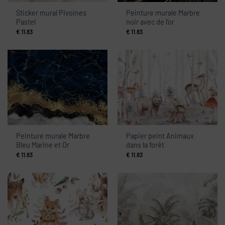
Sticker mural Pivoines
Peinture murale Marbre
Pastel
noir avec de l’or
€
11.83
€
11.83
Peinture murale Marbre
Papier peint Animaux
Bleu Marine et Or
dans la forêt
€
11.83
€
11.83