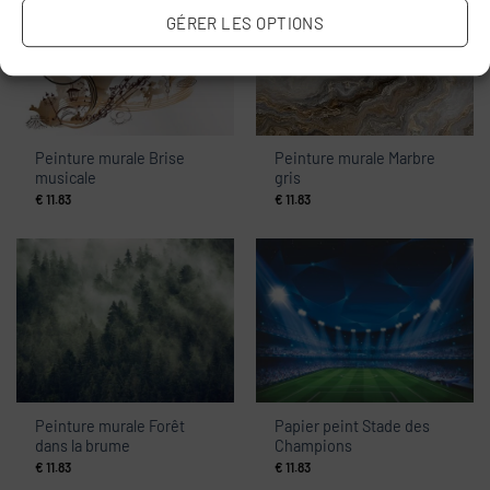
GÉRER LES OPTIONS
Peinture murale Brise
Peinture murale Marbre
musicale
gris
€
11.83
€
11.83
Peinture murale Forêt
Papier peint Stade des
dans la brume
Champions
€
11.83
€
11.83