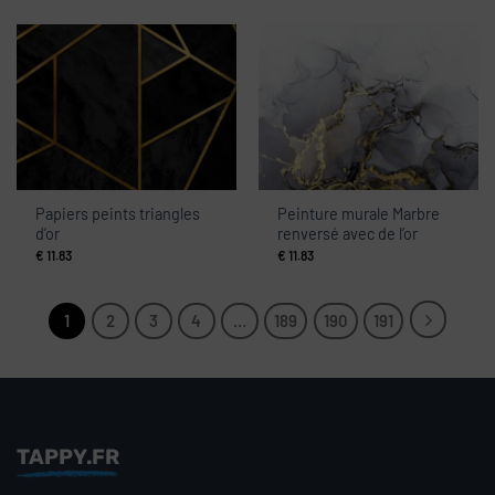
Papiers peints triangles
Peinture murale Marbre
d’or
renversé avec de l’or
€
11.83
€
11.83
1
2
3
4
…
189
190
191
TAPPY.FR