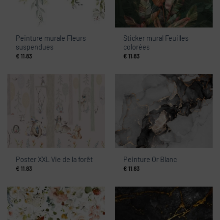
Peinture murale Fleurs
Sticker mural Feuilles
suspendues
colorées
€
11.83
€
11.83
Poster XXL Vie de la forêt
Peinture Or Blanc
€
11.83
€
11.83