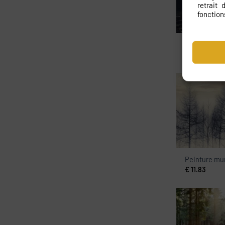
retrait
fonction
Poster XXL M
€
11.83
Peinture mur
€
11.83