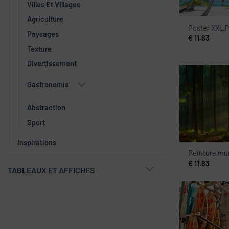
Villes Et Villages
Agriculture
Poster XXL P
Paysages
€
11.83
Texture
Divertissement
Gastronomie
Abstraction
Sport
Inspirations
Peinture mur
€
11.83
TABLEAUX ET AFFICHES