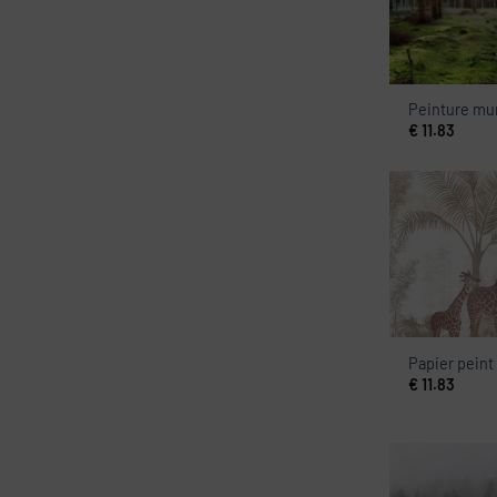
Peinture mur
€
11.83
Papier peint
€
11.83