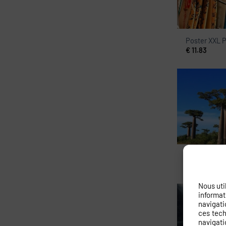
Poster XXL P
€
11.83
Peinture mu
€
11.83
Nous uti
informat
navigati
ces tech
navigati