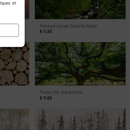
iques et
Peinture murale Selva De Népal
€
11.83
Poster XXL Grand Arbre
€
11.83