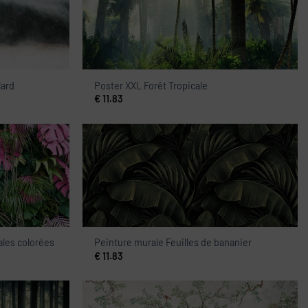
lard
Poster XXL Forêt Tropicale
€
11.83
ales colorées
Peinture murale Feuilles de bananier
€
11.83