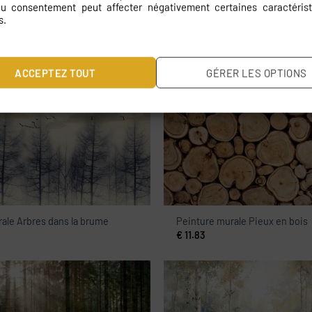
 du consentement peut affecter négativement certaines caractérist
s.
isty Tatry
Peinture murale Cocotiers
ACCEPTEZ TOUT
GÉRER LES OPTIONS
€
11.83
ale Arbres dans la brume
Peinture murale Pieux en bois
€
11.83