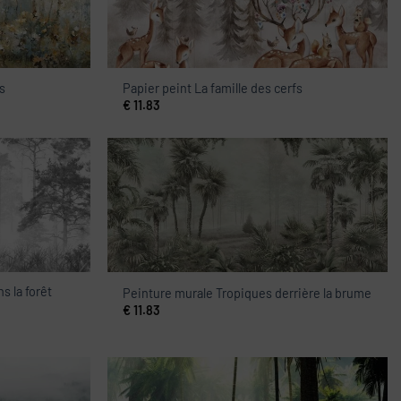
s
Papier peint La famille des cerfs
€
11.83
s la forêt
Peinture murale Tropiques derrière la brume
€
11.83