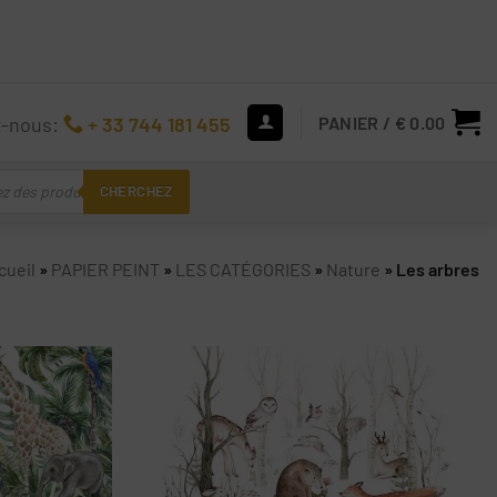
z-nous:
+ 33 744 181 455
PANIER /
€
0.00
CHERCHEZ
cueil
»
PAPIER PEINT
»
LES CATÉGORIES
»
Nature
»
Les arbres