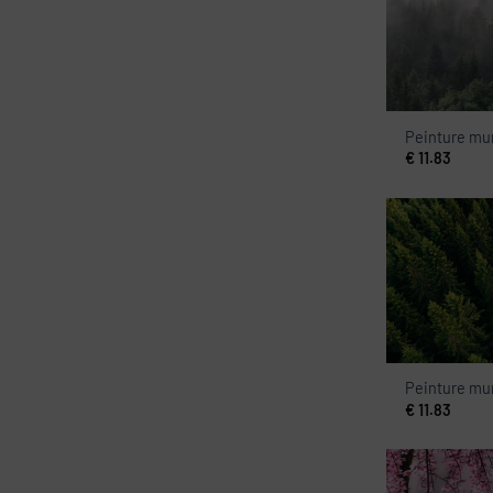
Peinture mu
€
11.83
Peinture mu
€
11.83