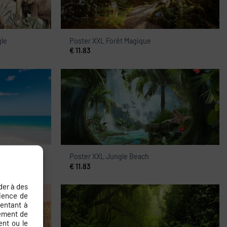
gle
Poster XXL Forêt Magique
€
11.83
Poster XXL Jungle Beach
€
11.83
der à des
rience de
sentant à
tement de
ent ou le