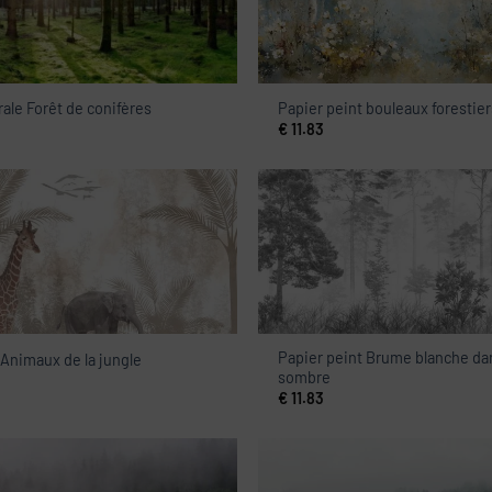
ale Forêt de conifères
Papier peint bouleaux forestier
€
11.83
Papier peint Brume blanche dan
 Animaux de la jungle
sombre
€
11.83