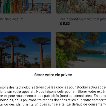
lanches de surf
Papier peint Animaux de la jun
€
11.83
rale Baobabs en passant
Poster XXL Plage de Sable
Gérez votre vie privée
€
11.83
lisons des technologies telles que les cookies pour stocker et/ou accé
ions sur votre appareil. Nous faisons cela pour améliorer votre expé
on et pour vous montrer des publicités (non) personnalisées. En con
nologies, nous pourrons traiter des données telles que votre compor
on ou des identifiants uniques sur ce site. Le défaut de consentem