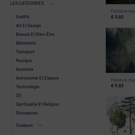
LES CATÉGORIES
Peinture mur
Graffiti
€
11.83
Art Et Design
Beauté Et Bien-Être
Bâtiments
Transport
Musique
Automne
Astronomie Et Espace
Peinture mur
€
11.83
Technologie
3D
Spiritualité Et Religion
Dinosaures
Couleurs