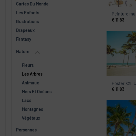
Cartes Du Monde
Les Enfants
Peinture mur
€
11.83
Illustrations
Drapeaux
Fantasy
Nature
Fleurs
Les Arbres
Animaux
Poster XXL 
€
11.83
Mers Et Océans
Lacs
Montagnes
Végétaux
Personnes