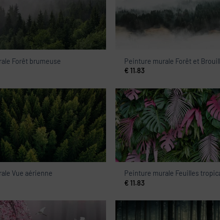
rale Forêt brumeuse
Peinture murale Forêt et Brouil
€
11.83
rale Vue aérienne
Peinture murale Feuilles tropic
€
11.83