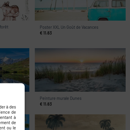
forêt
Poster XXL Un Goût de Vacances
€
11.83
bord du lac
Peinture murale Dunes
€
11.83
der à des
rience de
sentant à
tement de
ent ou le