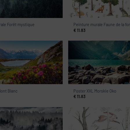
ale Forêt mystique
Peinture murale Faune de la fo
€
11.83
Mont Blanc
Poster XXL Morskie Oko
€
11.83