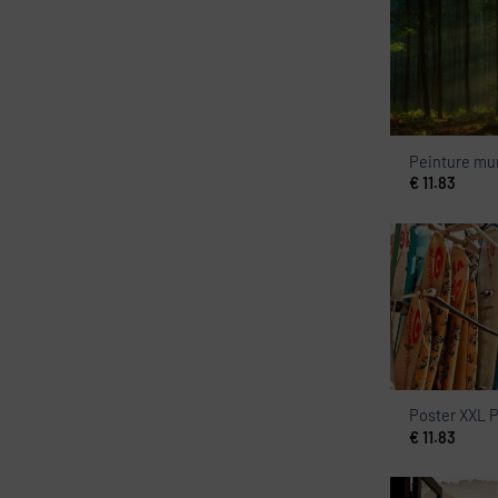
Peinture mur
€
11.83
Poster XXL P
€
11.83