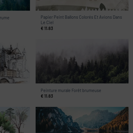
Papier Peint Ballons Colorés Et Avions Dans
brume
Le Ciel
€
11.83
Peinture murale Forêt brumeuse
€
11.83