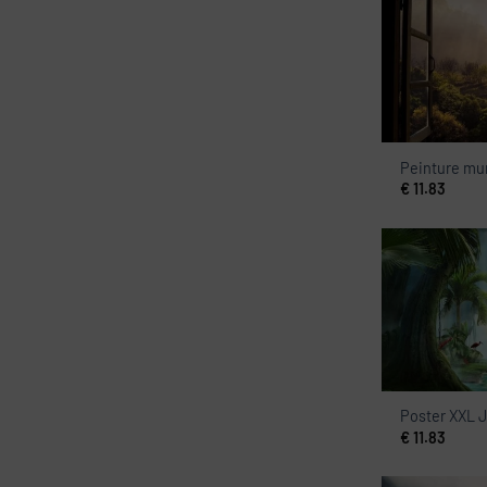
Peinture mur
€
11.83
Poster XXL 
€
11.83