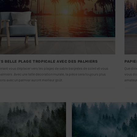
TS BELLE PLAGE TROPICALE AVEC DES PALMIERS
PAPIE
nant vous déplacer vers les plages de sable baignées de soleil et vous
Que diri
almiers. Avec une telle décoration murale, la pièce sera toujours plus
vous don
ons avec un palmier auront meilleur goût.
amateurs