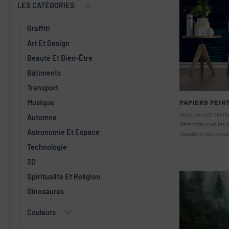
LES CATÉGORIES
Graffiti
Art Et Design
Beauté Et Bien-Être
Bâtiments
Transport
Musique
PAPIERS PEIN
Vous pouvez mainte
Automne
détendre sous les p
Astronomie Et Espace
chaude et les boiss
Technologie
3D
Spiritualité Et Religion
Dinosaures
Couleurs