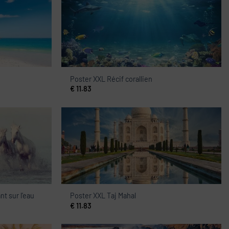
Poster XXL Récif corallien
€
11.83
t sur l’eau
Poster XXL Taj Mahal
€
11.83