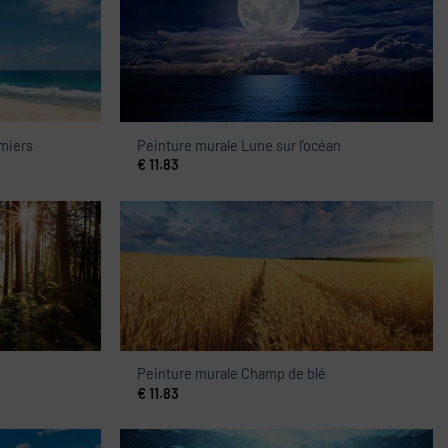
lmiers
Peinture murale Lune sur l’océan
€
11.83
Peinture murale Champ de blé
€
11.83