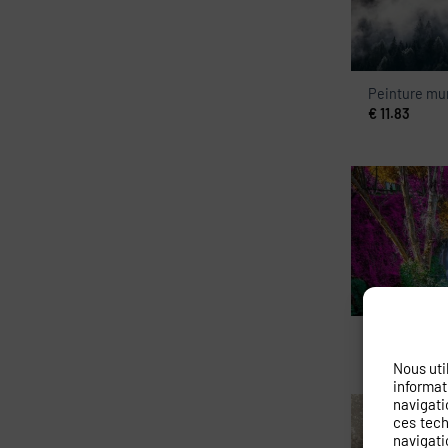
Peinture mur
€
11.83
Peinture mu
€
11.83
Nous uti
informat
navigati
ces tech
navigati