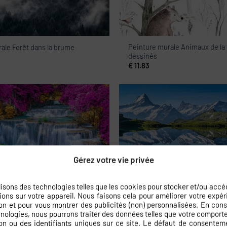
Peinture murale Animaux de la 
ale Forêt dans la brume
dessinés
€
11.83
Gérez votre vie privée
rale Cascade
Peinture murale Montagnes au 
€
11.83
lisons des technologies telles que les cookies pour stocker et/ou accé
ions sur votre appareil. Nous faisons cela pour améliorer votre expé
on et pour vous montrer des publicités (non) personnalisées. En con
nologies, nous pourrons traiter des données telles que votre compor
on ou des identifiants uniques sur ce site. Le défaut de consentem