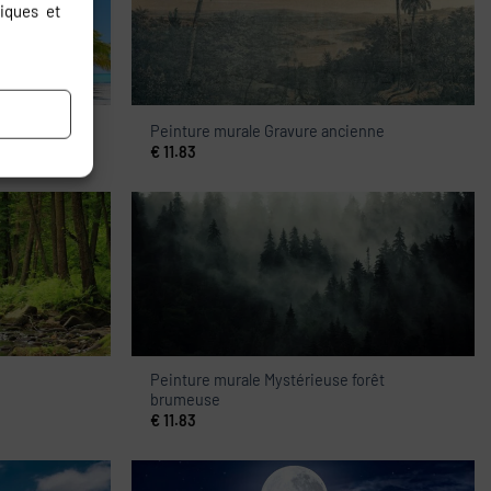
iques et
Peinture murale Gravure ancienne
€
11.83
Peinture murale Mystérieuse forêt
brumeuse
€
11.83