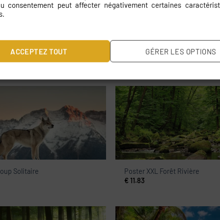
 du consentement peut affecter négativement certaines caractérist
s.
ACCEPTEZ TOUT
GÉRER LES OPTIONS
 Cerf caché parmi les arbres
Poster XXL Plage de palmiers
€
11.83
oup Solitaire
Poster XXL Forêt Rivière
€
11.83