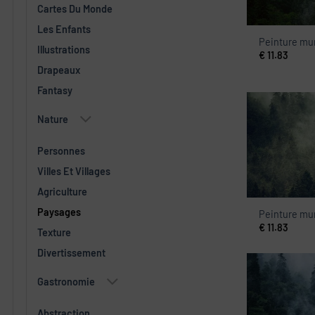
Cartes Du Monde
Les Enfants
Peinture mur
Illustrations
€
11.83
Drapeaux
Fantasy
Nature
Personnes
Villes Et Villages
Agriculture
Paysages
Peinture mur
€
11.83
Texture
Divertissement
Gastronomie
Abstraction