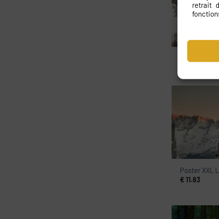
retrait
fonction
Papier peint
€
11.83
Poster XXL L
€
11.83