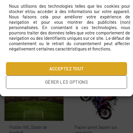
Nous utilisons des technologies telles que les cookies pour
stocker et/ou accéder à des informations sur votre appareil.
Nous faisons cela pour améliorer votre expérience de
navigation et pour vous montrer des publicités (non)
personnalisées. En consentant à ces technologies, nous
pourrons traiter des données telles que votre comportement de
navigation ou des identifiants uniques sur ce site. Le défaut de
consentement ou le retrait du consentement peut affecter
négativement certaines caractéristiques et fonctions.
Peinture murale Danse de
Peinture murale Ballon de
salon
football dans le stade
€
11.83
€
11.83
ACCEPTEZ TOUT
GÉRER LES OPTIONS
Poster XXL Stade de
Papier peint Sauter sur
football
une moto