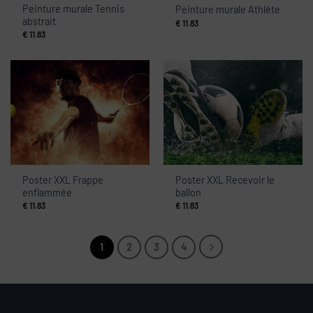
Peinture murale Tennis
Peinture murale Athlète
abstrait
€
11.83
€
11.83
Poster XXL Frappe
Poster XXL Recevoir le
enflammée
ballon
€
11.83
€
11.83
1
2
3
4