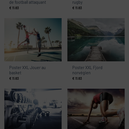
de football attaquant
rugby
€
11.83
€
11.83
Poster XXL Jouer au
Poster XXL Fjord
basket
norvégien
€
11.83
€
11.83