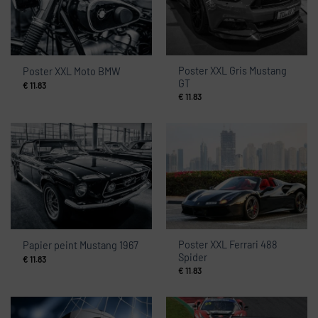
Poster XXL Gris Mustang
Poster XXL Moto BMW
GT
€
11.83
€
11.83
Poster XXL Ferrari 488
Papier peint Mustang 1967
Spider
€
11.83
€
11.83