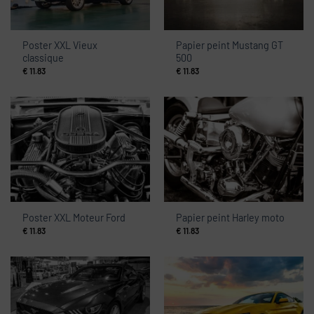
Poster XXL Vieux
Papier peint Mustang GT
classique
500
€
11.83
€
11.83
Poster XXL Moteur Ford
Papier peint Harley moto
€
11.83
€
11.83