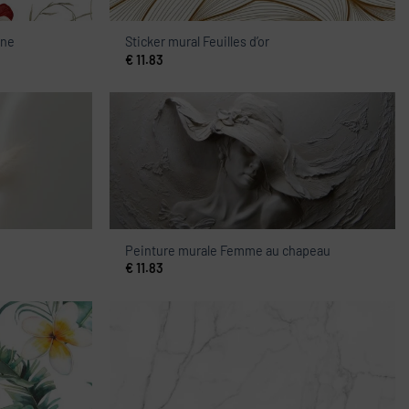
gne
Sticker mural Feuilles d’or
€
11.83
Peinture murale Femme au chapeau
€
11.83