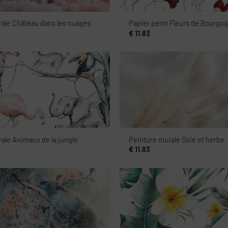
ale Château dans les nuages
Papier peint Fleurs de Bourgo
€
11.83
ale Animaux de la jungle
Peinture murale Soie et herbe
€
11.83