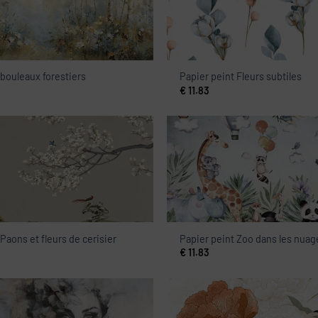
 bouleaux forestiers
Papier peint Fleurs subtiles
€
11.83
Paons et fleurs de cerisier
Papier peint Zoo dans les nuag
€
11.83