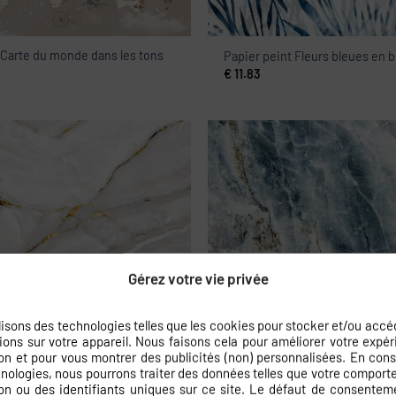
 Carte du monde dans les tons
Papier peint Fleurs bleues en b
€
11.83
 Ailes de marbre
Peinture murale Vagues de la 
Gérez votre vie privée
€
11.83
lisons des technologies telles que les cookies pour stocker et/ou accé
ions sur votre appareil. Nous faisons cela pour améliorer votre expé
on et pour vous montrer des publicités (non) personnalisées. En con
nologies, nous pourrons traiter des données telles que votre compor
on ou des identifiants uniques sur ce site. Le défaut de consentem