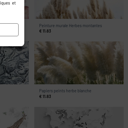
iques et
Peinture murale Herbes montantes
€
11.83
Papiers peints herbe blanche
€
11.83