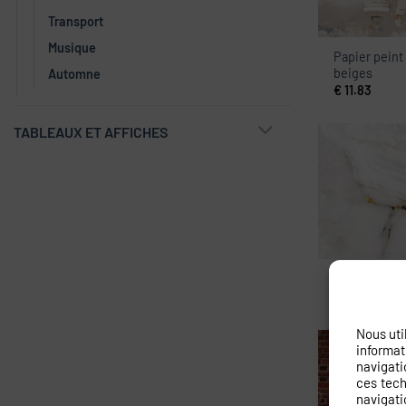
Transport
Musique
Papier peint
beiges
Automne
€
11.83
TABLEAUX ET AFFICHES
Papier peint
€
11.83
Nous uti
informat
navigati
ces tech
navigati