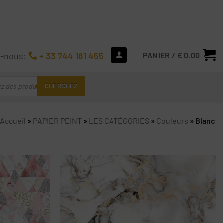
z-nous:
+ 33 744 181 455
PANIER /
€
0.00
CHERCHEZ
Accueil
»
PAPIER PEINT
»
LES CATÉGORIES
»
Couleurs
»
Blanc