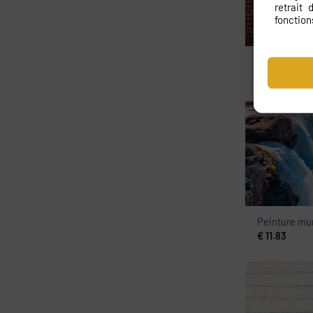
retrait
fonction
Peinture mur
€
11.83
Peinture mu
€
11.83