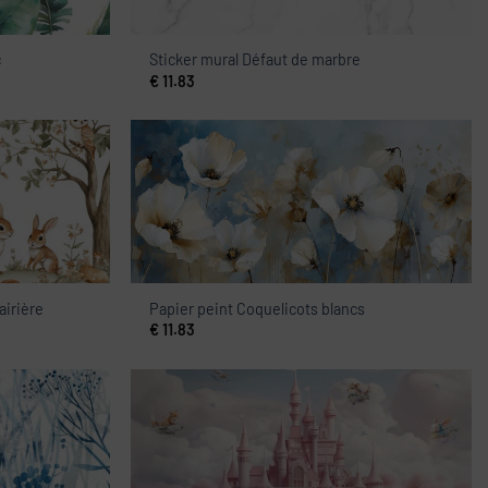
c
Sticker mural Défaut de marbre
€
11.83
airière
Papier peint Coquelicots blancs
€
11.83