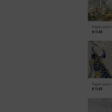
Papier peint
€
11.83
Papier peint 
€
11.83