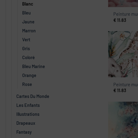
Blanc
Bleu
Peinture mur
€
11.83
Jaune
Marron
Vert
Gris
Coloré
Bleu Marine
Orange
Rose
Peinture mur
€
11.83
Cartes Du Monde
Les Enfants
Illustrations
Drapeaux
Fantasy