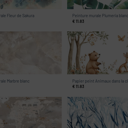
ale Fleur de Sakura
Peinture murale Plumeria blan
€
11.83
ale Marbre blanc
Papier peint Animaux dans la cl
€
11.83