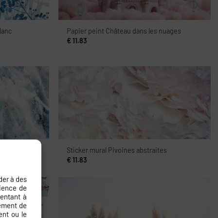
lanc
Papier peint Château dans les nuages
€
11.83
mer
Sticker mural Pivoines abstraites
€
11.83
der à des
rience de
sentant à
tement de
ent ou le