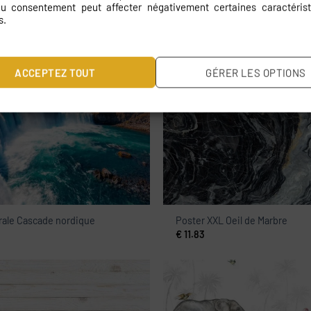
 du consentement peut affecter négativement certaines caractérist
s.
ale Brique rouge
Peinture murale Lapins volants
ACCEPTEZ TOUT
GÉRER LES OPTIONS
€
11.83
rale Cascade nordique
Poster XXL Oeil de Marbre
€
11.83