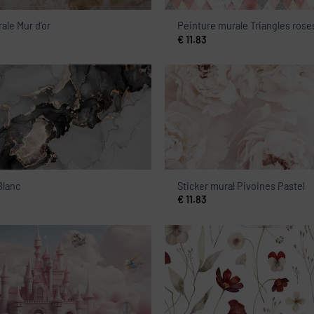
ale Mur d’or
Peinture murale Triangles rose
€
11.83
Blanc
Sticker mural Pivoines Pastel
€
11.83