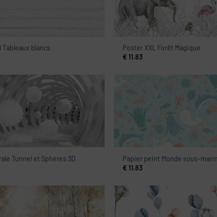
l Tableaux blancs
Poster XXL Forêt Magique
€
11.83
ale Tunnel et Sphères 3D
Papier peint Monde sous-mari
€
11.83