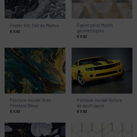
Papier peint Motifs
Poster XXL Oeil de Marbre
géométriques
€
11.83
€
11.83
Peinture murale Or et
Peinture murale Voiture
Peinture Bleue
de sport jaune
€
11.83
€
11.83