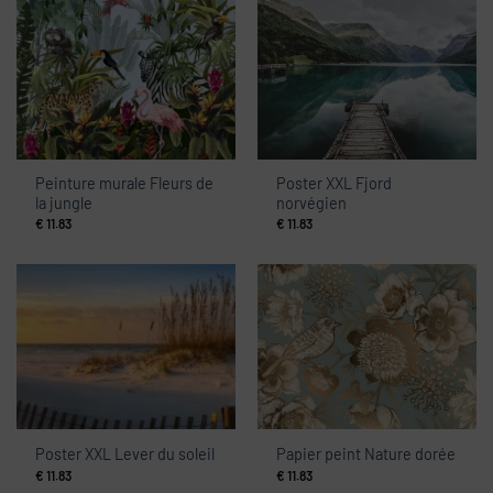
Peinture murale Fleurs de
Poster XXL Fjord
la jungle
norvégien
€
11.83
€
11.83
Poster XXL Lever du soleil
Papier peint Nature dorée
€
11.83
€
11.83