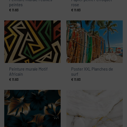
peintes
rose
€
11.83
€
11.83
Peinture murale Motif
Poster XXL Planches de
Africain
surf
€
11.83
€
11.83