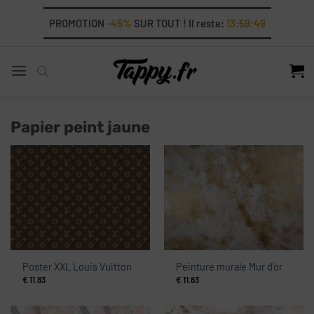
Skip
PROMOTION
-45%
SUR TOUT ! Il reste:
13:59:47
to
content
Papier peint jaune
Poster XXL Louis Vuitton
Peinture murale Mur d’or
€
11.83
€
11.83