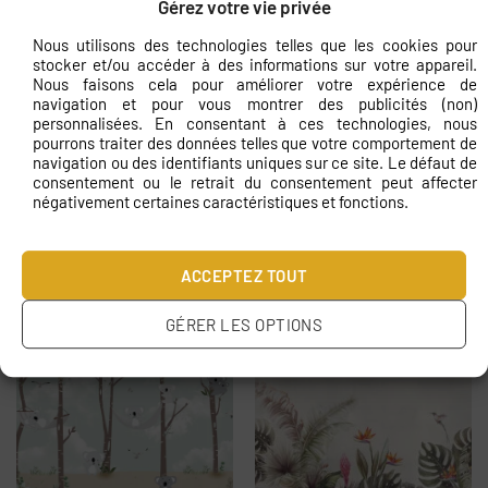
Gérez votre vie privée
Papier peint Femme de la
Papier peint Noir élégant
Renaissance
€
11.83
Nous utilisons des technologies telles que les cookies pour
€
11.83
stocker et/ou accéder à des informations sur votre appareil.
Nous faisons cela pour améliorer votre expérience de
navigation et pour vous montrer des publicités (non)
personnalisées. En consentant à ces technologies, nous
pourrons traiter des données telles que votre comportement de
navigation ou des identifiants uniques sur ce site. Le défaut de
consentement ou le retrait du consentement peut affecter
négativement certaines caractéristiques et fonctions.
Papier peint Animaux
Papier peint Forêt
ACCEPTEZ TOUT
dans les montagnes
tropicale en beige
€
11.83
€
11.83
GÉRER LES OPTIONS