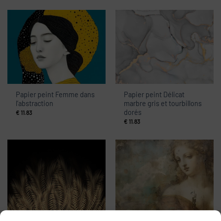
Papier peint Femme dans
Papier peint Délicat
l’abstraction
marbre gris et tourbillons
dorés
€
11.83
€
11.83