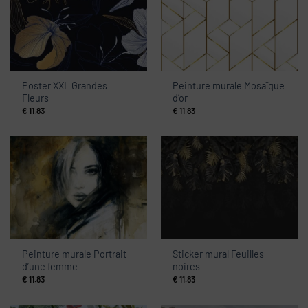
Poster XXL Grandes
Peinture murale Mosaïque
Fleurs
d’or
€
11.83
€
11.83
Peinture murale Portrait
Sticker mural Feuilles
d’une femme
noires
€
11.83
€
11.83