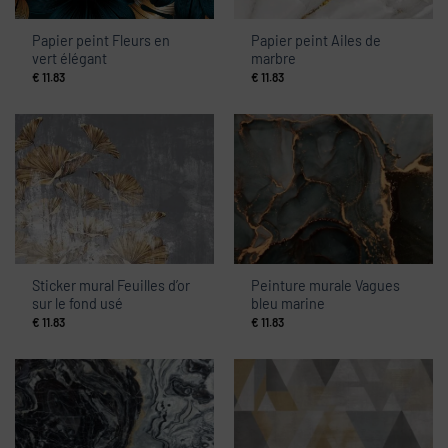
Papier peint Fleurs en
Papier peint Ailes de
vert élégant
marbre
€
11.83
€
11.83
Sticker mural Feuilles d’or
Peinture murale Vagues
sur le fond usé
bleu marine
€
11.83
€
11.83