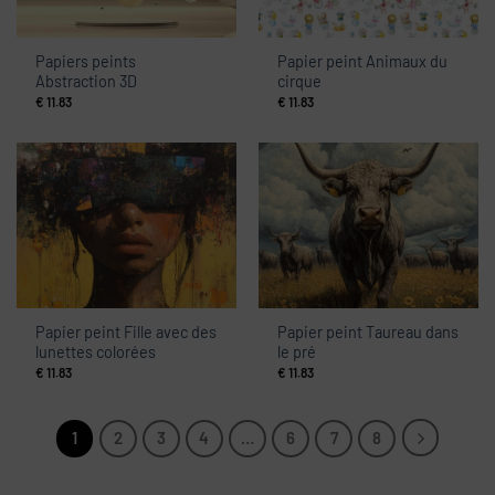
Papiers peints
Papier peint Animaux du
Abstraction 3D
cirque
€
11.83
€
11.83
Papier peint Fille avec des
Papier peint Taureau dans
lunettes colorées
le pré
€
11.83
€
11.83
1
2
3
4
…
6
7
8