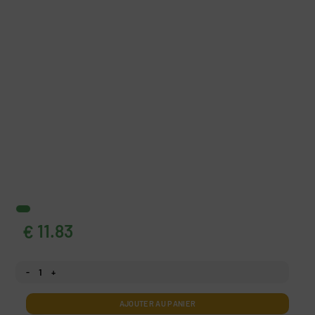
11.83
€
quantité Peinture murale Forêt dans la brume
AJOUTER AU PANIER