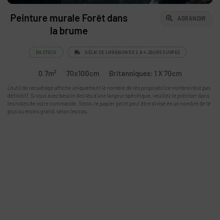
Peinture murale Forêt dans
AGRANDIR
la brume
EN STOCK
DÉLAI DE LIVRAISON DE 2 À 4 JOURS OUVRÉS
0.7m²
70x100cm
Britanniques: 1 X 70cm
L'outil de recadrage affiche uniquement le nombre de lés proposés (ce nombre n'est pas
définitif). Si vous avez besoin des lés d’une largeur spécifique, veuillez le préciser dans
les notes de votre commande. Sinon, le papier peint peut être divisé en un nombre de lé
plus ou moins grand, selon les cas.