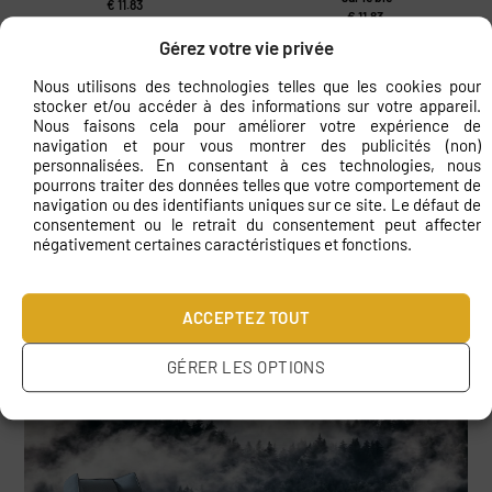
€
11.83
€
11.83
Gérez votre vie privée
Nous utilisons des technologies telles que les cookies pour
stocker et/ou accéder à des informations sur votre appareil.
Nous faisons cela pour améliorer votre expérience de
navigation et pour vous montrer des publicités (non)
personnalisées. En consentant à ces technologies, nous
pourrons traiter des données telles que votre comportement de
navigation ou des identifiants uniques sur ce site. Le défaut de
consentement ou le retrait du consentement peut affecter
négativement certaines caractéristiques et fonctions.
Peinture murale Animaux de la forêt
Peinture murale Marbre rose
€
11.83
€
11.83
ACCEPTEZ TOUT
Visualisations
GÉRER LES OPTIONS