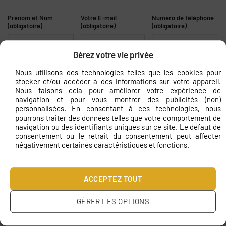
Prénom et Nom
Votre E-mail
Numéro de téléphone
(obligatoire)
(obligatoire)
(obligatoire)
Gérez votre vie privée
Nous utilisons des technologies telles que les cookies pour
Indiquez les dimensions (obligatoire)
stocker et/ou accéder à des informations sur votre appareil.
Nous faisons cela pour améliorer votre expérience de
navigation et pour vous montrer des publicités (non)
personnalisées. En consentant à ces technologies, nous
pourrons traiter des données telles que votre comportement de
Ajoutez une image
navigation ou des identifiants uniques sur ce site. Le défaut de
consentement ou le retrait du consentement peut affecter
négativement certaines caractéristiques et fonctions.
Le message
ACCEPTEZ TOUT
GÉRER LES OPTIONS