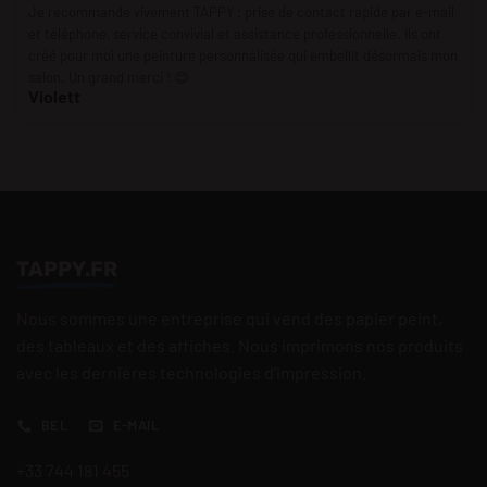
Je recommande vivement TAPPY : prise de contact rapide par e-mail
et téléphone, service convivial et assistance professionnelle. Ils ont
créé pour moi une peinture personnalisée qui embellit désormais mon
salon. Un grand merci ! 😊
Violett
TAPPY.FR
Nous sommes une entreprise qui vend des papier peint,
des tableaux et des affiches. Nous imprimons nos produits
avec les dernières technologies d'impression.
BEL
E-MAIL
+33 744 181 455