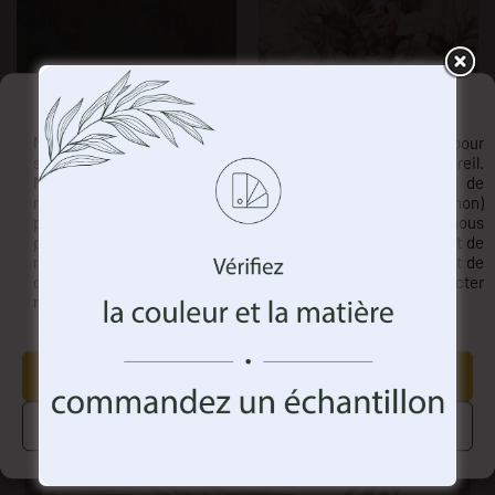
Gérez votre vie privée
Papier peint Toucans dorés
Papier peint Oiseaux exotiques
€
11.83
€
11.83
Nous utilisons des technologies telles que les cookies pour
stocker et/ou accéder à des informations sur votre appareil.
Nous faisons cela pour améliorer votre expérience de
navigation et pour vous montrer des publicités (non)
personnalisées. En consentant à ces technologies, nous
pourrons traiter des données telles que votre comportement de
navigation ou des identifiants uniques sur ce site. Le défaut de
consentement ou le retrait du consentement peut affecter
négativement certaines caractéristiques et fonctions.
Peinture murale Toucans heureux
Papier peint Une paire de toucans
ACCEPTEZ TOUT
€
11.83
€
11.83
GÉRER LES OPTIONS
Visualisations