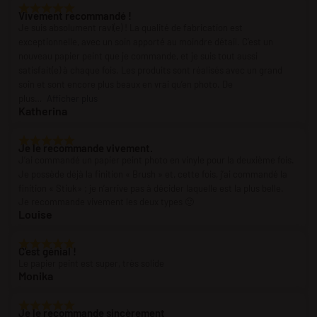
Vivement recommandé !
Je suis absolument ravi(e) ! La qualité de fabrication est
exceptionnelle, avec un soin apporté au moindre détail. C’est un
nouveau papier peint que je commande, et je suis tout aussi
satisfait(e) à chaque fois. Les produits sont réalisés avec un grand
soin et sont encore plus beaux en vrai qu’en photo. De
plus
Afficher plus
Katherina
Je le recommande vivement.
J’ai commandé un papier peint photo en vinyle pour la deuxième fois.
Je possède déjà la finition « Brush » et, cette fois, j’ai commandé la
finition « Stiuk» ; je n’arrive pas à décider laquelle est la plus belle.
Je recommande vivement les deux types 🙂
Louise
C'est génial !
Le papier peint est super, très solide
Monika
Je le recommande sincèrement