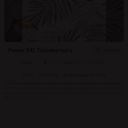
Poster XXL Toucans noirs
AGRANDIR
EN STOCK
DÉLAI DE LIVRAISON DE 2 À 4 JOURS OUVRÉS
0.7m²
70x100cm
Britanniques: 1 X 70cm
L'outil de recadrage affiche uniquement le nombre de lés proposés (ce nombre n'est pas
définitif). Si vous avez besoin des lés d’une largeur spécifique, veuillez le préciser dans
les notes de votre commande. Sinon, le papier peint peut être divisé en un nombre de lé
plus ou moins grand, selon les cas.