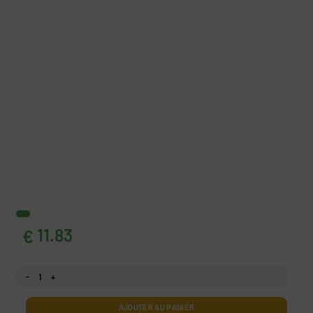
11.83
€
quantité Papier peint Voilier rouge
AJOUTER AU PANIER