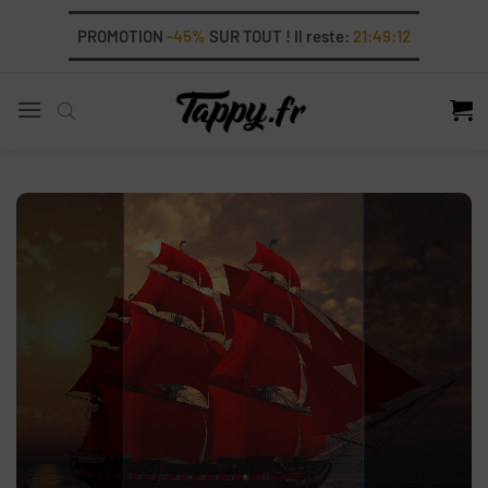
Skip
PROMOTION
-45%
SUR TOUT ! Il reste:
21:49:12
to
content