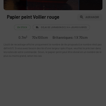
Papier peint Voilier rouge
AGRANDIR
EN STOCK
DÉLAI DE LIVRAISON DE 2 À 4 JOURS OUVRÉS
0.7m²
70x100cm
Britanniques: 1 X 70cm
L'outil de recadrage affiche uniquement le nombre de lés proposés (ce nombre n'est pas
définitif). Si vous avez besoin des lés d’une largeur spécifique, veuillez le préciser dans
les notes de votre commande. Sinon, le papier peint peut être divisé en un nombre de lé
plus ou moins grand, selon les cas.