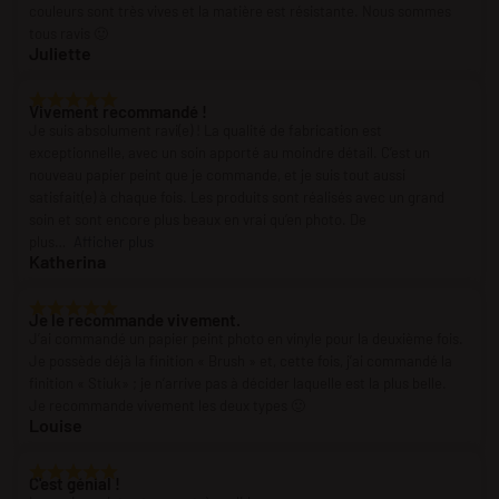
couleurs sont très vives et la matière est résistante. Nous sommes
tous ravis 🙂
Juliette
Vivement recommandé !
Je suis absolument ravi(e) ! La qualité de fabrication est
exceptionnelle, avec un soin apporté au moindre détail. C’est un
nouveau papier peint que je commande, et je suis tout aussi
satisfait(e) à chaque fois. Les produits sont réalisés avec un grand
soin et sont encore plus beaux en vrai qu’en photo. De
plus
Afficher plus
Katherina
Je le recommande vivement.
J’ai commandé un papier peint photo en vinyle pour la deuxième fois.
Je possède déjà la finition « Brush » et, cette fois, j’ai commandé la
finition « Stiuk» ; je n’arrive pas à décider laquelle est la plus belle.
Je recommande vivement les deux types 🙂
Louise
C'est génial !