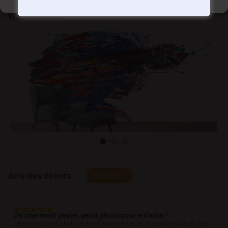
Visualisations
Avis des clients
VOIR PLUS
Un charmant papier peint photo pour enfants !
Les enfants ont choisi le motif eux-mêmes et il est magnifique : les