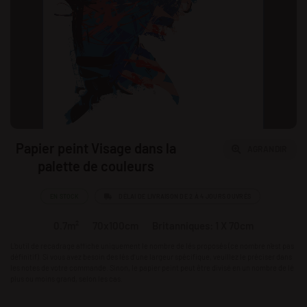
Papier peint Visage dans la
AGRANDIR
palette de couleurs
EN STOCK
DÉLAI DE LIVRAISON DE 2 À 4 JOURS OUVRÉS
0.7m²
70x100cm
Britanniques: 1 X 70cm
L'outil de recadrage affiche uniquement le nombre de lés proposés (ce nombre n'est pas
définitif). Si vous avez besoin des lés d’une largeur spécifique, veuillez le préciser dans
les notes de votre commande. Sinon, le papier peint peut être divisé en un nombre de lé
plus ou moins grand, selon les cas.