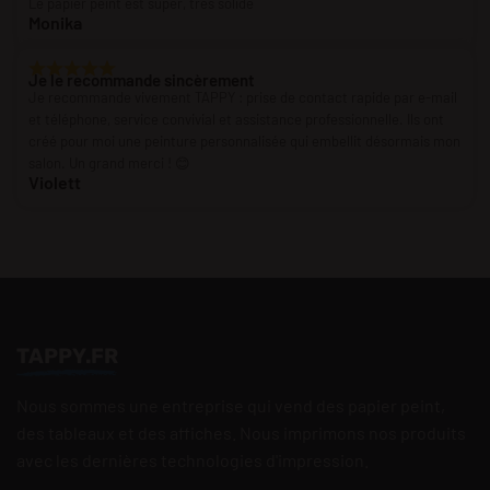
Le papier peint est super, très solide
Monika
Je le recommande sincèrement
Je recommande vivement TAPPY : prise de contact rapide par e-mail
et téléphone, service convivial et assistance professionnelle. Ils ont
créé pour moi une peinture personnalisée qui embellit désormais mon
salon. Un grand merci ! 😊
Violett
TAPPY.FR
Nous sommes une entreprise qui vend des papier peint,
des tableaux et des affiches. Nous imprimons nos produits
avec les dernières technologies d'impression.