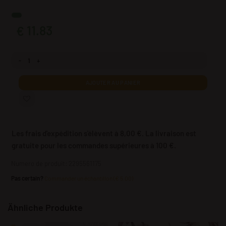
11.83
€
quantité Papier peint Visage dans la palette de couleurs
AJOUTER AU PANIER
Les frais d'expédition s'élèvent à 8,00 €. La livraison est
gratuite pour les commandes supérieures à 100 €.
Numero de produit: 2295561175
Pas certain?
Commander un échantillon (€ 5.00)
Ähnliche Produkte