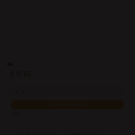
11.83
€
quantité Papier peint Motifs géométriques
AJOUTER AU PANIER
Les frais d'expédition s'élèvent à 8,00 €. La livraison est