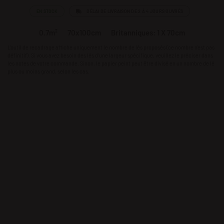
EN STOCK
DÉLAI DE LIVRAISON DE 2 À 4 JOURS OUVRÉS
0.7m²
70x100cm
Britanniques: 1 X 70cm
L'outil de recadrage affiche uniquement le nombre de lés proposés (ce nombre n'est pas
définitif). Si vous avez besoin des lés d’une largeur spécifique, veuillez le préciser dans
les notes de votre commande. Sinon, le papier peint peut être divisé en un nombre de lé
plus ou moins grand, selon les cas.