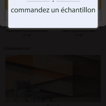
ACCEPTEZ TOUT
GÉRER LES OPTIONS
Papier peint Fleurs géométriques
Papier peint Ville sur roues
€
11.83
€
11.83
Visualisations