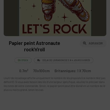
Papier peint Astronaute
AGRANDIR
rock'n'roll
EN STOCK
DÉLAI DE LIVRAISON DE 2 À 4 JOURS OUVRÉS
0.7m²
70x100cm
Britanniques: 1 X 70cm
L'outil de recadrage affiche uniquement le nombre de lés proposés (ce nombre n'est pas
définitif). Si vous avez besoin des lés d’une largeur spécifique, veuillez le préciser dans
les notes de votre commande. Sinon, le papier peint peut être divisé en un nombre de lé
plus ou moins grand, selon les cas.