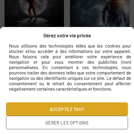
Gérez votre vie privée
Peinture murale Astronaute
Peinture murale Astronaute dans
dansant
l’espace
Nous utilisons des technologies telles que les cookies pour
€
11.83
€
11.83
stocker et/ou accéder à des informations sur votre appareil.
Nous faisons cela pour améliorer votre expérience de
navigation et pour vous montrer des publicités (non)
personnalisées. En consentant à ces technologies, nous
pourrons traiter des données telles que votre comportement de
navigation ou des identifiants uniques sur ce site. Le défaut de
consentement ou le retrait du consentement peut affecter
négativement certaines caractéristiques et fonctions.
Papier peint Cosmonaute parmi les
Papier peint Petit astronaute
ACCEPTEZ TOUT
étoiles
conquérant
€
11.83
€
11.83
GÉRER LES OPTIONS