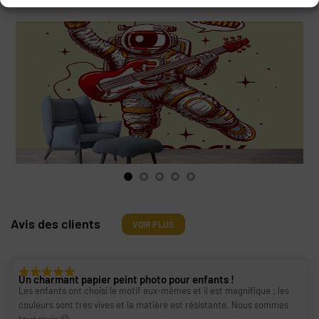
Visualisations
Avis des clients
VOIR PLUS
Un charmant papier peint photo pour enfants !
Les enfants ont choisi le motif eux-mêmes et il est magnifique : les
couleurs sont très vives et la matière est résistante. Nous sommes