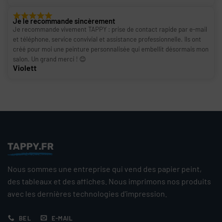
Je le recommande sincèrement
Je recommande vivement TAPPY : prise de contact rapide par e-mail
et téléphone, service convivial et assistance professionnelle. Ils ont
créé pour moi une peinture personnalisée qui embellit désormais mon
salon. Un grand merci ! 😊
Violett
TAPPY.FR
Nous sommes une entreprise qui vend des papier peint,
des tableaux et des affiches. Nous imprimons nos produits
avec les dernières technologies d'impression.
BEL
E-MAIL